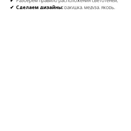
Разберем правило расположения светотеней;
Сделаем дизайны:
ракушка, медуза, якорь,
коктейль, пейзаж.