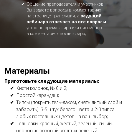
Общение преподавателя и участников.
Вы задаете вопросы в комментариях
на странице трансляции, а
ведущий
вебинара отвечает на все вопросы
устно во время эфира или письменно
в комментариях после эфира;
Материалы
Приготовьте следующие материалы:
Кисти колонок, № 0 и 2;
Простой карандаш;
Типсы (покрыть гель-лаком, снять липкий слой и
забафить): 3-5 штук белого цвета и 2-3 типса
любых пастельных цветов на ваш выбор;
Гель-лаки: красный, желтый, зеленый, синий,
неоновые:розовый, желтый, зеленый